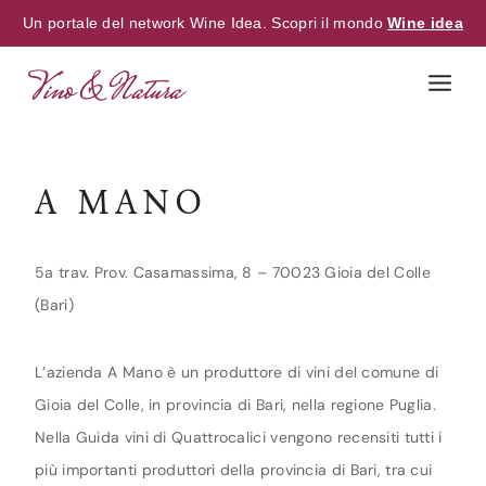
Un portale del network Wine Idea. Scopri il mondo
Wine idea
Skip
to
content
A MANO
5a trav. Prov. Casamassima, 8 – 70023 Gioia del Colle
(Bari)
L’azienda A Mano è un produttore di vini del comune di
Gioia del Colle, in provincia di Bari, nella regione Puglia.
Nella Guida vini di Quattrocalici vengono recensiti tutti i
più importanti produttori della provincia di Bari, tra cui