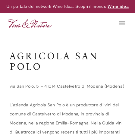
Un portale del network Wine Idea. Scopri il mondo
Wine idea
Skip
to
content
AGRICOLA SAN
POLO
via San Polo, 5 – 41014 Castelvetro di Modena (Modena)
L’azienda Agricola San Polo è un produttore di vini del
comune di Castelvetro di Modena, in provincia di
Modena, nella regione Emilia-Romagna. Nella Guida vini
di Quattrocalici vengono recensiti tutti i più importanti