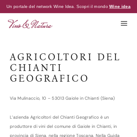
Un portale del network Wine Idea. Scopri il mondo
Wine idea
Skip
to
content
AGRICOLTORI DEL
CHIANTI
GEOGRAFICO
Via Mulinaccio, 10 – 53013 Gaiole in Chianti (Siena)
L’azienda Agricoltori del Chianti Geografico è un
produttore di vini del comune di Gaiole in Chianti, in
provincia di Siena, nella regione Toscana. Nella Guida