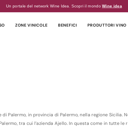
Un portale del network Wine Idea. Scopri il mondo
Wine idea
SO
ZONE VINICOLE
BENEFICI
PRODUTTORI VINO 
 di Palermo, in provincia di Palermo, nella regione Sicilia. 
Palermo, tra cui l’azienda Ajello. In questa come in tutte le r