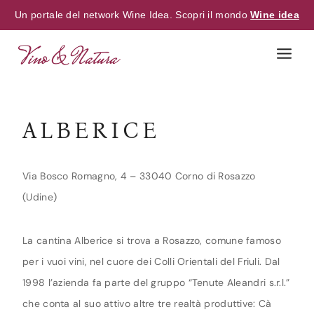
Un portale del network Wine Idea. Scopri il mondo
Wine idea
Skip
to
content
ALBERICE
Via Bosco Romagno, 4 – 33040 Corno di Rosazzo
(Udine)
La cantina Alberice si trova a Rosazzo, comune famoso
per i vuoi vini, nel cuore dei Colli Orientali del Friuli. Dal
1998 l’azienda fa parte del gruppo “Tenute Aleandri s.r.l.”
che conta al suo attivo altre tre realtà produttive: Cà