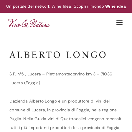
Un portale del network Wine Idea. Scopri il mondo
Wine idea
Skip
to
content
ALBERTO LONGO
S.P. n°5 , Lucera – Pietramontecorvino km 3 – 71036
Lucera (Foggia)
L’azienda Alberto Longo è un produttore di vini del
comune di Lucera, in provincia di Foggia, nella regione
Puglia. Nella Guida vini di Quattrocalici vengono recensiti
tutti i più importanti produttori della provincia di Foggia,