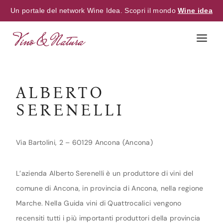
Un portale del network Wine Idea. Scopri il mondo
Wine idea
Skip
to
content
ALBERTO
SERENELLI
Via Bartolini, 2 – 60129 Ancona (Ancona)
L’azienda Alberto Serenelli è un produttore di vini del
comune di Ancona, in provincia di Ancona, nella regione
Marche. Nella Guida vini di Quattrocalici vengono
recensiti tutti i più importanti produttori della provincia