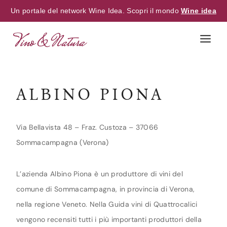
Un portale del network Wine Idea. Scopri il mondo
Wine idea
Skip
to
content
ALBINO PIONA
Via Bellavista 48 – Fraz. Custoza – 37066
Sommacampagna (Verona)
L’azienda Albino Piona è un produttore di vini del
comune di Sommacampagna, in provincia di Verona,
nella regione Veneto. Nella Guida vini di Quattrocalici
vengono recensiti tutti i più importanti produttori della