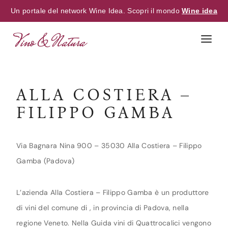
Un portale del network Wine Idea. Scopri il mondo
Wine idea
Skip
to
content
ALLA COSTIERA –
FILIPPO GAMBA
Via Bagnara Nina 900 – 35030 Alla Costiera – Filippo
Gamba (Padova)
L’azienda Alla Costiera – Filippo Gamba è un produttore
di vini del comune di , in provincia di Padova, nella
regione Veneto. Nella Guida vini di Quattrocalici vengono