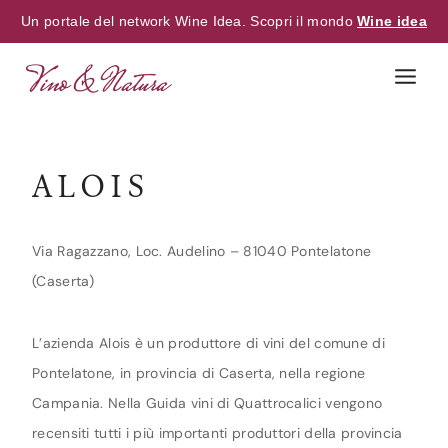
Un portale del network Wine Idea. Scopri il mondo
Wine idea
Skip
to
content
ALOIS
Via Ragazzano, Loc. Audelino – 81040 Pontelatone
(Caserta)
L’azienda Alois è un produttore di vini del comune di
Pontelatone, in provincia di Caserta, nella regione
Campania. Nella Guida vini di Quattrocalici vengono
recensiti tutti i più importanti produttori della provincia