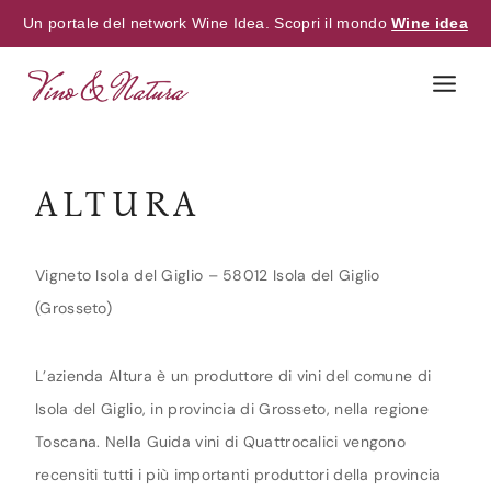
Un portale del network Wine Idea. Scopri il mondo
Wine idea
Skip
to
content
ALTURA
Vigneto Isola del Giglio – 58012 Isola del Giglio
(Grosseto)
L’azienda Altura è un produttore di vini del comune di
Isola del Giglio, in provincia di Grosseto, nella regione
Toscana. Nella Guida vini di Quattrocalici vengono
recensiti tutti i più importanti produttori della provincia