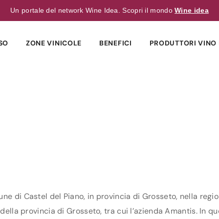
Un portale del network Wine Idea. Scopri il mondo
Wine idea
SO
ZONE VINICOLE
BENEFICI
PRODUTTORI VINO 
ne di Castel del Piano, in provincia di Grosseto, nella regio
della provincia di Grosseto, tra cui l’azienda Amantis. In que