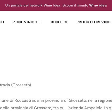
Un portale del network Wine Idea. Scopri il mondo
Wine idea
SO
ZONE VINICOLE
BENEFICI
PRODUTTORI VINO 
trada (Grosseto)
une di Roccastrada, in provincia di Grosseto, nella regione
della provincia di Grosseto, tra cui l’azienda Ampeleia. In q