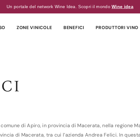
Un portale del network Wine Idea. Scopri il mondo
Wine idea
SO
ZONE VINICOLE
BENEFICI
PRODUTTORI VINO 
CI
l comune di Apiro, in provincia di Macerata, nella regione M
ovincia di Macerata, tra cui l’azienda Andrea Felici. In questa