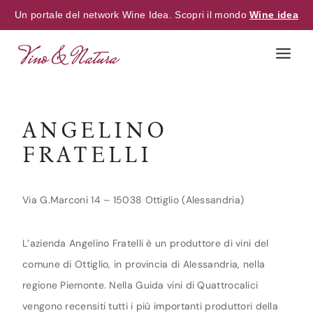
Un portale del network Wine Idea. Scopri il mondo
Wine idea
Skip
to
content
ANGELINO
FRATELLI
Via G.Marconi 14 – 15038 Ottiglio (Alessandria)
L’azienda Angelino Fratelli è un produttore di vini del
comune di Ottiglio, in provincia di Alessandria, nella
regione Piemonte. Nella Guida vini di Quattrocalici
vengono recensiti tutti i più importanti produttori della