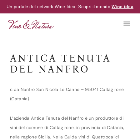
Un portale del network Wine Idea. Scopri il mondo
Wine idea
Skip
to
content
ANTICA TENUTA
DEL NANFRO
c.da Nanfro San Nicola Le Canne – 95041 Caltagirone
(Catania)
L’azienda Antica Tenuta del Nanfro è un produttore di
vini del comune di Caltagirone, in provincia di Catania,
nella regione Sicilia. Nella Guida vini di Quattrocalici