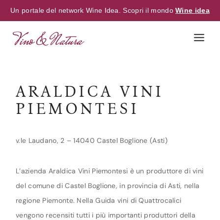
Un portale del network Wine Idea. Scopri il mondo
Wine idea
Skip
to
content
ARALDICA VINI
PIEMONTESI
v.le Laudano, 2 – 14040 Castel Boglione (Asti)
L’azienda Araldica Vini Piemontesi è un produttore di vini
del comune di Castel Boglione, in provincia di Asti, nella
regione Piemonte. Nella Guida vini di Quattrocalici
vengono recensiti tutti i più importanti produttori della