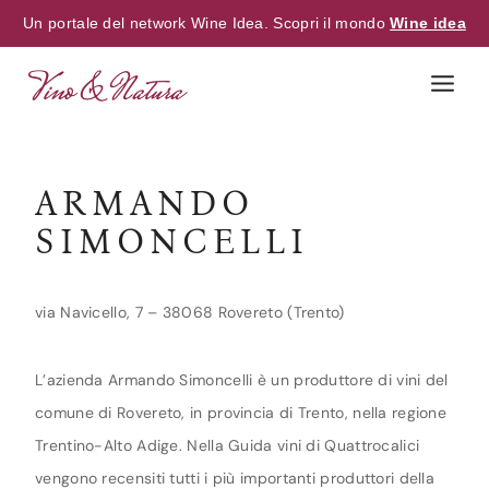
Un portale del network Wine Idea. Scopri il mondo
Wine idea
Skip
to
content
ARMANDO
SIMONCELLI
via Navicello, 7 – 38068 Rovereto (Trento)
L’azienda Armando Simoncelli è un produttore di vini del
comune di Rovereto, in provincia di Trento, nella regione
Trentino-Alto Adige. Nella Guida vini di Quattrocalici
vengono recensiti tutti i più importanti produttori della