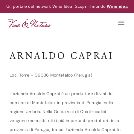
Un portale del network Wine Idea. Scopri il mondo
Wine idea
Skip
to
content
ARNALDO CAPRAI
Loc. Torre – 06036 Montefalco (Perugia)
L’azienda Arnaldo Caprai è un produttore di vini del
comune di Montefalco, in provincia di Perugia, nella
regione Umbria. Nella Guida vini di Quattrocalici
vengono recensiti tutti i più importanti produttori della
provincia di Perugia, tra cui l’azienda Arnaldo Caprai. In