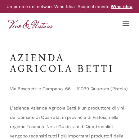
Un portale del network Wine Idea. Scopri il mondo
Wine idea
Skip
to
content
AZIENDA
AGRICOLA BETTI
Via Boschetti e Campano, 66 – 51039 Quarrata (Pistoia)
L’azienda Azienda Agricola Betti è un produttore di vini
del comune di Quarrata, in provincia di Pistoia, nella
regione Toscana. Nella Guida vini di Quattrocalici
vengono recensiti tutti i più importanti produttori della