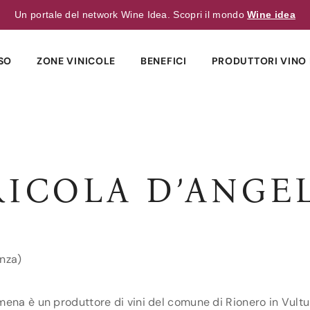
Un portale del network Wine Idea. Scopri il mondo
Wine idea
SO
ZONE VINICOLE
BENEFICI
PRODUTTORI VINO 
ICOLA D’ANGEL
enza)
ena è un produttore di vini del comune di Rionero in Vulture