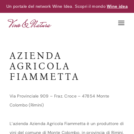
Un portale del network Wine Idea. Scopri il mondo
Wine idea
Skip
to
content
AZIENDA
AGRICOLA
FIAMMETTA
Via Provinciale 909 – Fraz. Croce – 47854 Monte
Colombo (Rimini)
L’azienda Azienda Agricola Fiammetta è un produttore di
vini del comune di Monte Colombo, in provincia di Rimini,