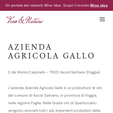
Un portale del network Wine Idea. Scopri il mondo
Wine idea
Skip
to
content
AZIENDA
AGRICOLA GALLO
C.da Monte Carpinelli – 71022 Ascoli Satriano (Foggia)
L’azienda Azienda Agricola Gallo è un produttore di vini
del comune di Ascoli Satriano, in provincia di Foggia,
nella regione Puglia. Nella Guida vini di Quattrocalici
vengono recensiti tutti i più importanti produttori della