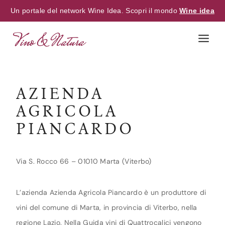
Un portale del network Wine Idea. Scopri il mondo
Wine idea
Skip
to
content
AZIENDA
AGRICOLA
PIANCARDO
Via S. Rocco 66 – 01010 Marta (Viterbo)
L’azienda Azienda Agricola Piancardo è un produttore di
vini del comune di Marta, in provincia di Viterbo, nella
regione Lazio. Nella Guida vini di Quattrocalici vengono