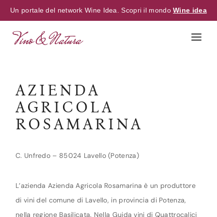
Un portale del network Wine Idea. Scopri il mondo
Wine idea
Skip
to
content
AZIENDA
AGRICOLA
ROSAMARINA
C. Unfredo – 85024 Lavello (Potenza)
L’azienda Azienda Agricola Rosamarina è un produttore
di vini del comune di Lavello, in provincia di Potenza,
nella regione Basilicata. Nella Guida vini di Quattrocalici