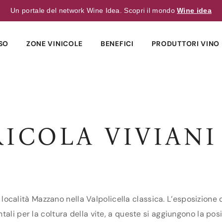
Un portale del network Wine Idea. Scopri il mondo
Wine idea
SO
ZONE VINICOLE
BENEFICI
PRODUTTORI VINO 
ICOLA VIVIANI
in località Mazzano nella Valpolicella classica. L’esposizione
ali per la coltura della vite, a queste si aggiungono la pos