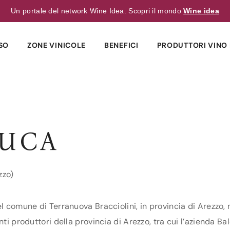
Un portale del network Wine Idea. Scopri il mondo
Wine idea
SO
ZONE VINICOLE
BENEFICI
PRODUTTORI VINO 
LUCA
zzo)
l comune di Terranuova Bracciolini, in provincia di Arezzo, 
ti produttori della provincia di Arezzo, tra cui l’azienda Ba