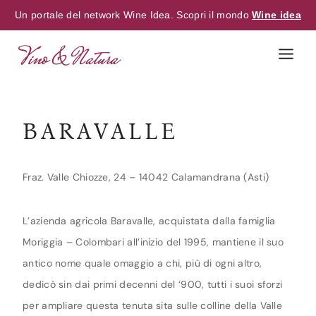
Un portale del network Wine Idea. Scopri il mondo
Wine idea
Skip
to
content
BARAVALLE
Fraz. Valle Chiozze, 24 – 14042 Calamandrana (Asti)
L’azienda agricola Baravalle, acquistata dalla famiglia
Moriggia – Colombari all’inizio del 1995, mantiene il suo
antico nome quale omaggio a chi, più di ogni altro,
dedicò sin dai primi decenni del ‘900, tutti i suoi sforzi
per ampliare questa tenuta sita sulle colline della Valle