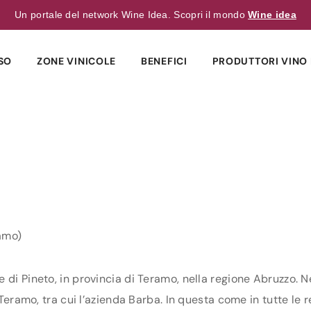
Un portale del network Wine Idea. Scopri il mondo
Wine idea
SO
ZONE VINICOLE
BENEFICI
PRODUTTORI VINO 
amo)
 di Pineto, in provincia di Teramo, nella regione Abruzzo. N
 Teramo, tra cui l’azienda Barba. In questa come in tutte le r