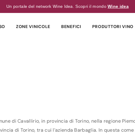
Un portale del network Wine Idea. Scopri il mondo
Wine idea
SO
ZONE VINICOLE
BENEFICI
PRODUTTORI VINO 
une di Cavallirio, in provincia di Torino, nella regione Piem
vincia di Torino, tra cui l’azienda Barbaglia. In questa come i