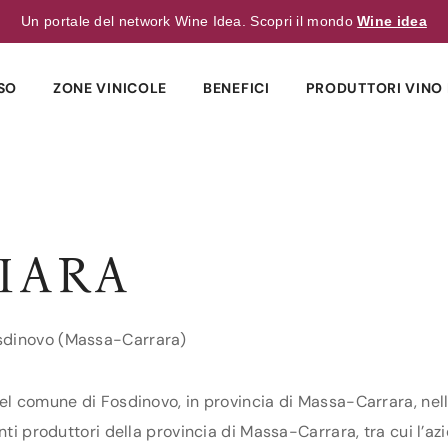
Un portale del network Wine Idea. Scopri il mondo
Wine idea
SO
ZONE VINICOLE
BENEFICI
PRODUTTORI VINO 
IARA
osdinovo (Massa-Carrara)
el comune di Fosdinovo, in provincia di Massa-Carrara, nell
nti produttori della provincia di Massa-Carrara, tra cui l’a