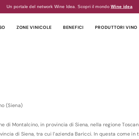
Un portale del network Wine Idea. Scopri il mondo
Wine idea
SO
ZONE VINICOLE
BENEFICI
PRODUTTORI VINO 
no (Siena)
ne di Montalcino, in provincia di Siena, nella regione Toscan
vincia di Siena, tra cui l’azienda Baricci. In questa come in t