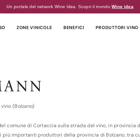
Un portale del network Wine Idea. Scopri il mondo
Wine idea
SO
ZONE VINICOLE
BENEFICI
PRODUTTORI VINO 
MANN
 vino (Bolzano)
l comune di Cortaccia sulla strada del vino, in provincia d
 i più importanti produttori della provincia di Bolzano, tra