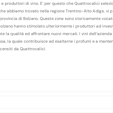
ne e produttori di vino. E’ per questo che Quattrocalici sele
i che abbiamo trovato nella regione Trentino-Alto Adige, vi
la provincia di Bolzano. Queste zone sono storicamente vocat
olzano hanno stimolato ulteriormente i produttori ad investir
e la qualità ed affrontare nuovi mercati. I vini dell’azien
issa, la quale contribuisce ad esaltarne i profumi e a mant
censiti da Quattrocalici.