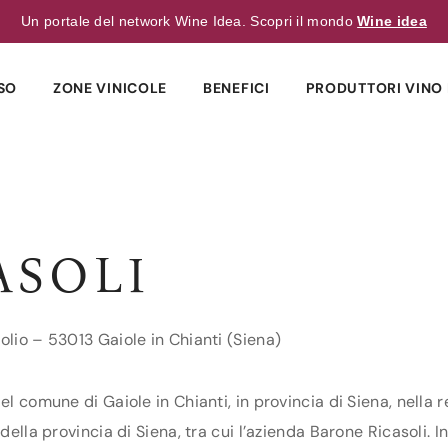
Un portale del network Wine Idea. Scopri il mondo
Wine idea
SO
ZONE VINICOLE
BENEFICI
PRODUTTORI VINO 
ASOLI
olio – 53013 Gaiole in Chianti (Siena)
el comune di Gaiole in Chianti, in provincia di Siena, nella 
della provincia di Siena, tra cui l’azienda Barone Ricasoli. In