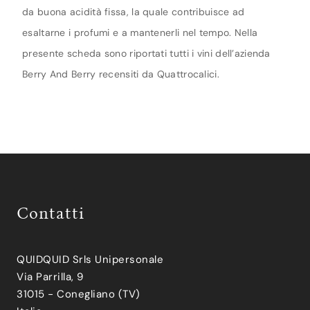
da buona acidità fissa, la quale contribuisce ad
esaltarne i profumi e a mantenerli nel tempo. Nella
presente scheda sono riportati tutti i vini dell’azienda
Berry And Berry recensiti da Quattrocalici.
Contatti
QUIDQUID Srls Unipersonale
Via Parrilla, 9
31015 - Conegliano (TV)