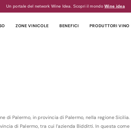
Un portale del network Wine Idea. Scopri il mondo
Wine idea
SO
ZONE VINICOLE
BENEFICI
PRODUTTORI VINO 
ne di Palermo, in provincia di Palermo, nella regione Sicilia
vincia di Palermo, tra cui l’azienda Bidditti. In questa come i