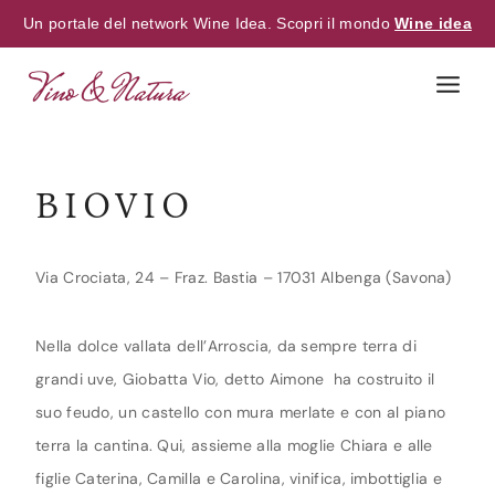
Un portale del network Wine Idea. Scopri il mondo
Wine idea
Skip
to
content
BIOVIO
Via Crociata, 24 – Fraz. Bastia – 17031 Albenga (Savona)
Nella dolce vallata dell’Arroscia, da sempre terra di
grandi uve, Giobatta Vio, detto Aimone ha costruito il
suo feudo, un castello con mura merlate e con al piano
terra la cantina. Qui, assieme alla moglie Chiara e alle
figlie Caterina, Camilla e Carolina, vinifica, imbottiglia e