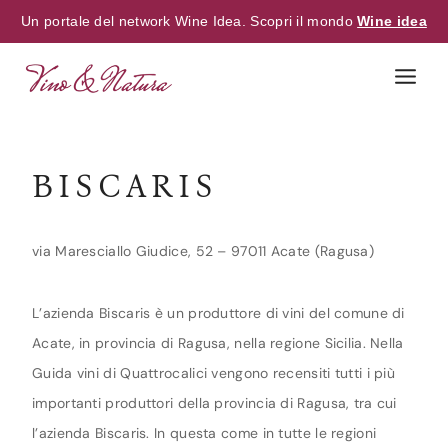
Un portale del network Wine Idea. Scopri il mondo
Wine idea
Skip
to
content
BISCARIS
via Maresciallo Giudice, 52 – 97011 Acate (Ragusa)
L’azienda Biscaris è un produttore di vini del comune di
Acate, in provincia di Ragusa, nella regione Sicilia. Nella
Guida vini di Quattrocalici vengono recensiti tutti i più
importanti produttori della provincia di Ragusa, tra cui
l’azienda Biscaris. In questa come in tutte le regioni