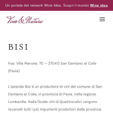
Un portale del network Wine Idea. Scopri il mondo
Wine idea
Skip
to
content
BISI
fraz. Villa Marone, 70 – 27040 San Damiano al Colle
(Pavia)
L’azienda Bisi è un produttore di vini del comune di San
Damiano al Colle, in provincia di Pavia, nella regione
Lombardia. Nella Guida vini di Quattrocalici vengono
recensiti tutti i più importanti produttori della provincia