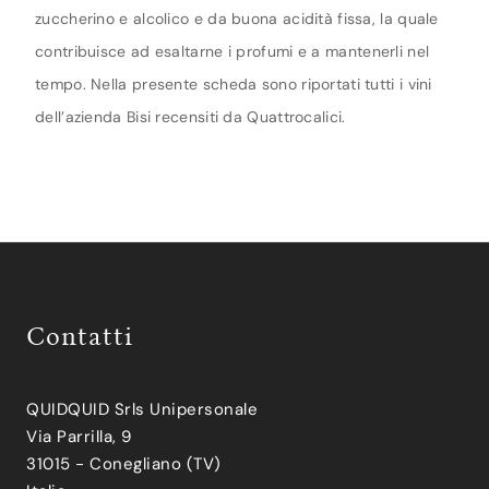
zuccherino e alcolico e da buona acidità fissa, la quale
contribuisce ad esaltarne i profumi e a mantenerli nel
tempo. Nella presente scheda sono riportati tutti i vini
dell’azienda Bisi recensiti da Quattrocalici.
Contatti
QUIDQUID Srls Unipersonale
Via Parrilla, 9
31015 - Conegliano (TV)