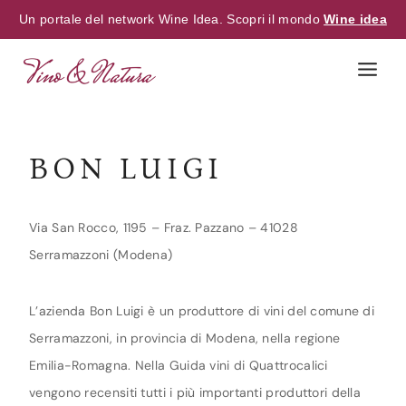
Un portale del network Wine Idea. Scopri il mondo
Wine idea
Skip
to
content
BON LUIGI
Via San Rocco, 1195 – Fraz. Pazzano – 41028
Serramazzoni (Modena)
L’azienda Bon Luigi è un produttore di vini del comune di
Serramazzoni, in provincia di Modena, nella regione
Emilia-Romagna. Nella Guida vini di Quattrocalici
vengono recensiti tutti i più importanti produttori della