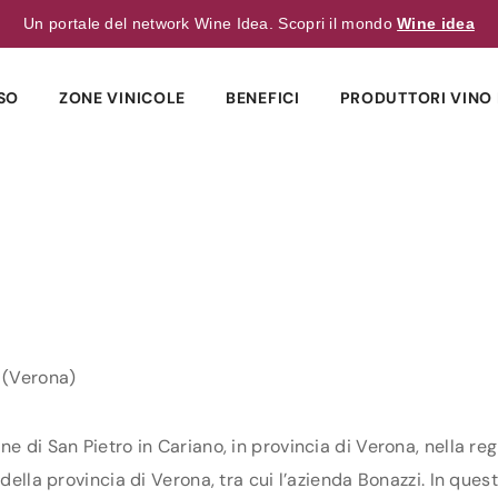
Un portale del network Wine Idea. Scopri il mondo
Wine idea
SO
ZONE VINICOLE
BENEFICI
PRODUTTORI VINO 
o (Verona)
e di San Pietro in Cariano, in provincia di Verona, nella reg
della provincia di Verona, tra cui l’azienda Bonazzi. In quest