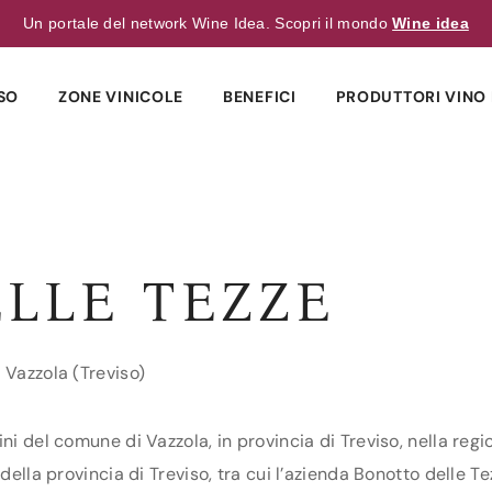
Un portale del network Wine Idea. Scopri il mondo
Wine idea
SO
ZONE VINICOLE
BENEFICI
PRODUTTORI VINO 
LLE TEZZE
 Vazzola (Treviso)
ni del comune di Vazzola, in provincia di Treviso, nella regi
ella provincia di Treviso, tra cui l’azienda Bonotto delle Tez