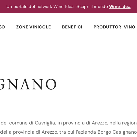
Un portale del network Wine Idea. Scopri il mondo
Wine idea
SO
ZONE VINICOLE
BENEFICI
PRODUTTORI VINO 
IGNANO
del comune di Cavriglia, in provincia di Arezzo, nella region
della provincia di Arezzo, tra cui l’azienda Borgo Casignano.