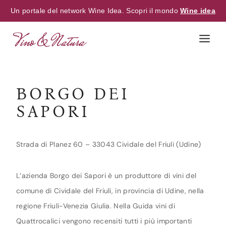
Un portale del network Wine Idea. Scopri il mondo
Wine idea
Skip
to
content
BORGO DEI
SAPORI
Strada di Planez 60 – 33043 Cividale del Friuli (Udine)
L’azienda Borgo dei Sapori è un produttore di vini del
comune di Cividale del Friuli, in provincia di Udine, nella
regione Friuli-Venezia Giulia. Nella Guida vini di
Quattrocalici vengono recensiti tutti i più importanti