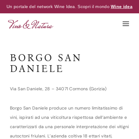
Un portale del network Wine Idea. Scopri il mondo
Wine idea
Skip
to
content
BORGO SAN
DANIELE
Via San Daniele, 28 – 34071 Cormons (Gorizia)
Borgo San Daniele produce un numero limitatissimo di
vini, ispirati ad una viticoltura rispettosa dell’ambiente e
caratterizzati da una personale interpretazione dei vitigni
autoctoni friulani. L’azienda coltiva 18 ettari vitati,