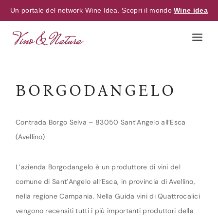
Un portale del network Wine Idea. Scopri il mondo
Wine idea
Skip
to
content
BORGODANGELO
Contrada Borgo Selva – 83050 Sant’Angelo all’Esca
(Avellino)
L’azienda Borgodangelo è un produttore di vini del
comune di Sant’Angelo all’Esca, in provincia di Avellino,
nella regione Campania. Nella Guida vini di Quattrocalici
vengono recensiti tutti i più importanti produttori della