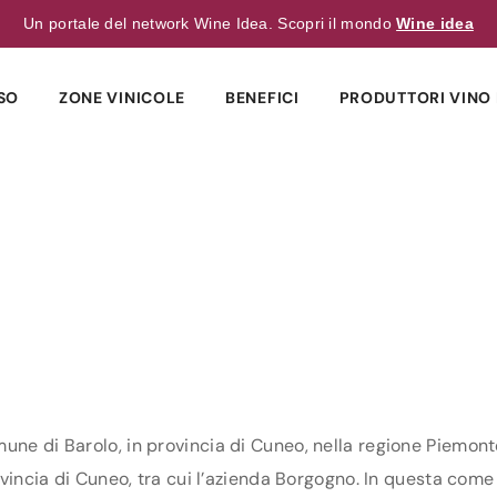
Un portale del network Wine Idea. Scopri il mondo
Wine idea
SO
ZONE VINICOLE
BENEFICI
PRODUTTORI VINO 
une di Barolo, in provincia di Cuneo, nella regione Piemont
ovincia di Cuneo, tra cui l’azienda Borgogno. In questa come i