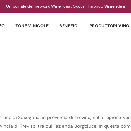
Un portale del network Wine Idea. Scopri il mondo
Wine idea
SO
ZONE VINICOLE
BENEFICI
PRODUTTORI VINO 
mune di Susegana, in provincia di Treviso, nella regione Ven
vincia di Treviso, tra cui l’azienda Borgoluce. In questa come 