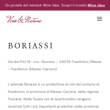
Un portale del network Wine Idea. Scopri il mondo
Wine idea
Skip
to
content
BORIASSI
Via dei Pini 19- Loc. Giucano – 54035 Fosdinovo (Massa
– Fosdinovo (Massa-Carrara)
L’azienda Boriassi è un produttore di vini del comune di
Fosdinovo, in provincia di Massa-Carrara, nella regione
Toscana. Nella Guida vini di Quattrocalici vengono
recensiti tutti i più importanti produttori della provincia