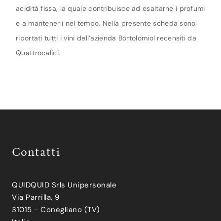
acidità fissa, la quale contribuisce ad esaltarne i profumi
e a mantenerli nel tempo. Nella presente scheda sono
riportati tutti i vini dell’azienda Bortolomiol recensiti da
Quattrocalici.
Contatti
QUIDQUID Srls Unipersonale
Via Parrilla, 9
31015 - Conegliano (TV)